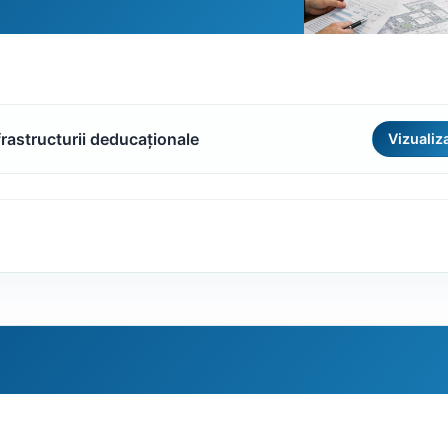
frastructurii deducaționale
Vizualiz