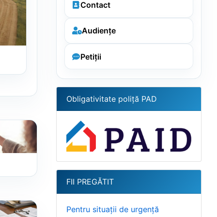
Audiențe
Petiții
Obligativitate poliță PAD
FII PREGĂTIT
Pentru situații de urgență