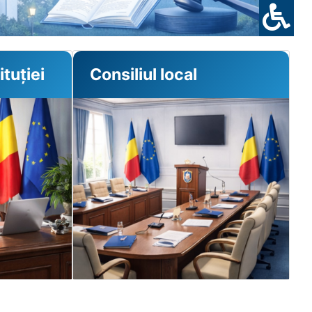
tuției
Consiliul local
imar
Papa Ionuț - Consilier local
 general
Buibăr Ion - Consilier local
Diaconescu Ionuț Daniel - Consilier
local
Dragnea Ecaterina - Consilier local
Duță Marian - Consilier local
Ion Fănuț - Consilier local
Mihăilă Niculae - Consilier local
Nuță Petre - Consilier local
Moțoc Paul Florin - Consilier local