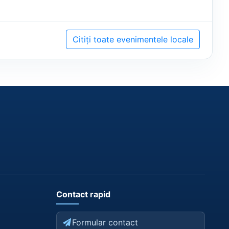
Citiți toate evenimentele locale
Contact rapid
Formular contact
es public