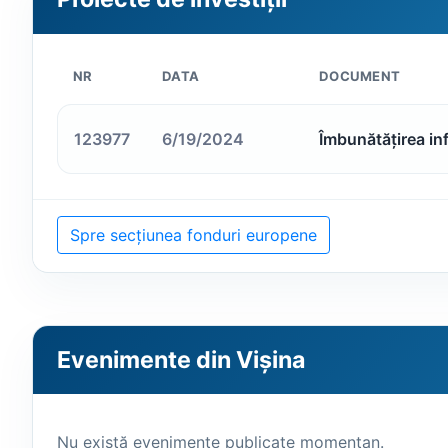
NR
DATA
DOCUMENT
123977
6/19/2024
Îmbunătățirea in
Spre secțiunea fonduri europene
Evenimente din Vișina
Nu există evenimente publicate momentan.