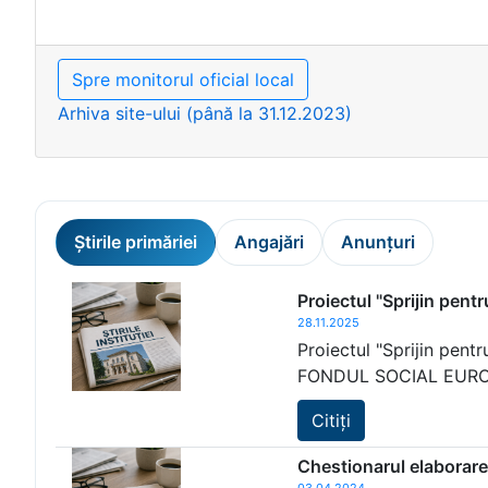
Spre monitorul oficial local
Arhiva site-ului (până la 31.12.2023)
Știrile primăriei
Angajări
Anunțuri
Proiectul "Sprijin pent
28.11.2025
Proiectul "Sprijin pent
FONDUL SOCIAL EUROPEA
Citiți
Chestionarul elaborare
03.04.2024