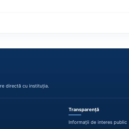
e directă cu instituția.
Transparență
Informații de interes public
ă
Lista documentelor de inter