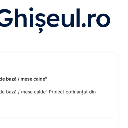
Trandafir Petrin - Consilier local
Onete Ion - Consilier local
Matei Costin - Consilier local
Covrig Andreea Elisabeta - Consilier
local
 de bază / mese calde"
 de bază / mese calde" Proiect cofinanțat din