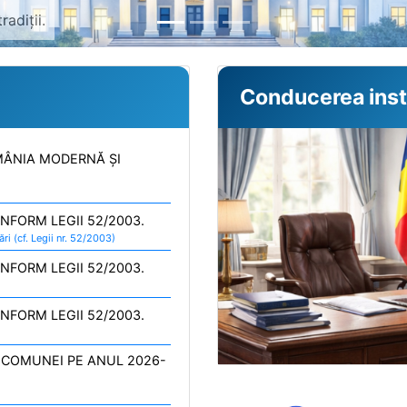
Conducerea insti
Istrate Jean Aurelian - Pr
MÂNIA MODERNĂ ȘI
Sultana Ștefan - Secretar
Papa Ionuț - Viceprimar
FORM LEGII 52/2003.
i (cf. Legii nr. 52/2003)
FORM LEGII 52/2003.
FORM LEGII 52/2003.
 COMUNEI PE ANUL 2026-