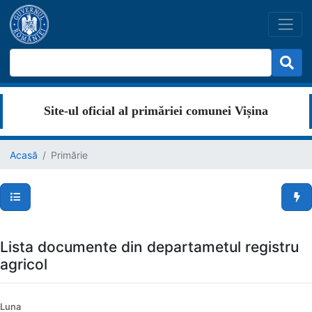
Site-ul oficial al primăriei comunei Vișina
Acasă
Primărie
Secțiuni pagină
Men
Lista documente din departametul registru
agricol
Luna