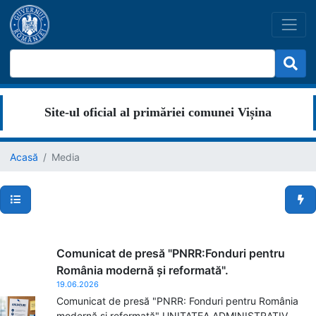
Site-ul oficial al primăriei comunei Vișina
Acasă
Media
Secțiuni pagină
Men
Comunicat de presă "PNRR:Fonduri pentru
România modernă și reformată".
19.06.2026
Comunicat de presă "PNRR: Fonduri pentru România
modernă și reformată" UNITATEA ADMINISTRATIV