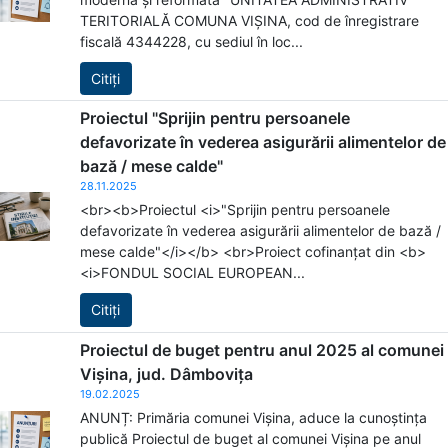
TERITORIALĂ COMUNA VIȘINA, cod de înregistrare
fiscală 4344228, cu sediul în loc...
Citiți
Proiectul "Sprijin pentru persoanele
defavorizate în vederea asigurării alimentelor de
bază / mese calde"
28.11.2025
<br><b>Proiectul <i>"Sprijin pentru persoanele
defavorizate în vederea asigurării alimentelor de bază /
mese calde"</i></b> <br>Proiect cofinanțat din <b>
<i>FONDUL SOCIAL EUROPEAN...
Citiți
Proiectul de buget pentru anul 2025 al comunei
Vișina, jud. Dâmbovița
19.02.2025
ANUNȚ: Primăria comunei Vișina, aduce la cunoștința
publică Proiectul de buget al comunei Vișina pe anul