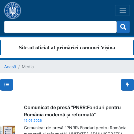
Site-ul oficial al primăriei comunei Vișina
Acasă
Media
Secțiuni pagină
Men
Comunicat de presă "PNRR:Fonduri pentru
România modernă și reformată".
19.06.2026
Comunicat de presă "PNRR: Fonduri pentru România
modernă și reformată" UNITATEA ADMINISTRATIV