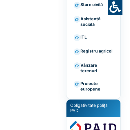
Stare civilă
Asistență
socială
ITL
Registru agricol
Vânzare
terenuri
Proiecte
europene
Obligativitate poliță
PAD