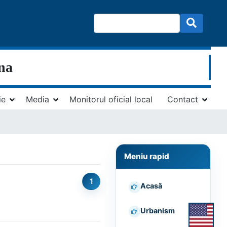
ina
ie
Media
Monitorul oficial local
Contact
Meniu rapid
1
Acasă
Urbanism