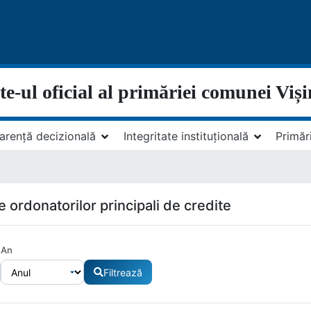
te-ul oficial al primăriei comunei Viș
arență decizională
Integritate instituțională
Primăr
e ordonatorilor principali de credite
An
Filtrează