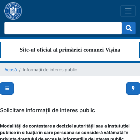
Site-ul oficial al primăriei comunei Vișina
Acasă
Informații de interes public
Secțiuni pagină
Men
Solicitare informații de interes public
Modalități de contestare a deciziei autorității sau a instutuției
publice în situația în care persoana se consideră vătămată în
privința dreptului de acces la informațiile de interes public