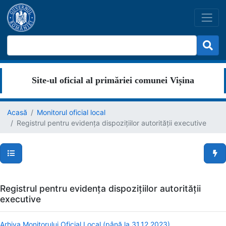
Site-ul oficial al primăriei comunei Vișina
Acasă
Monitorul oficial local
Registrul pentru evidența dispozițiilor autorității executive
Secțiuni pagină
Men
Registrul pentru evidența dispozițiilor autorității
executive
Arhiva Monitorului Oficial Local (până la 31.12.2023)