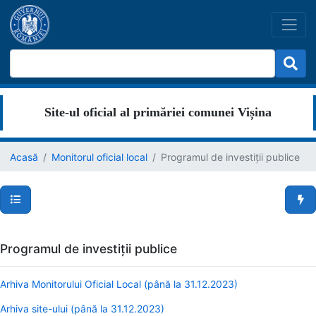
Site-ul oficial al primăriei comunei Vișina
Acasă
Monitorul oficial local
Programul de investiții publice
Secțiuni pagină
Men
Programul de investiții publice
Arhiva Monitorului Oficial Local (până la 31.12.2023)
Arhiva site-ului (până la 31.12.2023)