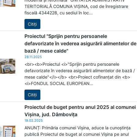
TERITORIALĂ COMUNA VIȘINA, cod de înregistrare
fiscală 4344228, cu sediul în loc...
Citiți
Proiectul "Sprijin pentru persoanele
defavorizate în vederea asigurării alimentelor de
bază / mese calde"
28.11.2025
<br><b>Proiectul <i>"Sprijin pentru persoanele
defavorizate în vederea asigurării alimentelor de bază /
mese calde"</i></b> <br>Proiect cofinanțat din <b>
<i>FONDUL SOCIAL EUROPEAN...
Citiți
Proiectul de buget pentru anul 2025 al comunei
Vișina, jud. Dâmbovița
19.02.2025
ANUNȚ: Primăria comunei Vișina, aduce la cunoștința
publică Proiectul de buget al comunei Vișina pe anul