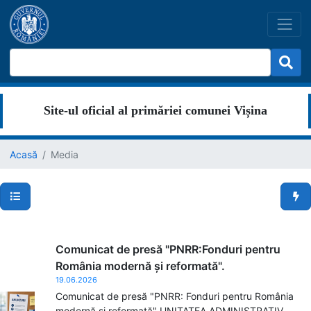
Site-ul oficial al primăriei comunei Vișina
Acasă
Media
Secțiuni pagină
Men
Comunicat de presă "PNRR:Fonduri pentru
România modernă și reformată".
19.06.2026
Comunicat de presă "PNRR: Fonduri pentru România
modernă și reformată" UNITATEA ADMINISTRATIV