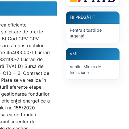
FII PREGĂTIT
 limită de primire a ofertelor,după cum este specificat și în anunțul publicat pe site-ul web al U.A.T. . Criteriul de atribuire pentru determinarea ofertele celei mai avantajoase din punct de vedere economic, având în vedere prevederile art. 187 alin. (3) din legea 98/2016 cu modificările și completările ulterioare, Autoritatea contractantă va aplica criteriul de atribuire: Prețul cel mai scăzut. G) Documente atașate 1. CAIET DE SARCINI cu nr. 2298/22.03.2024 și ANEXELE ACESTUIA 2. Formulare ofertare 3. Model Contract de lucrări H) Depunerea ofertelor Depunerea ofertelor se va face timp de 10 zile la adresa de e-mail primariavisina_db@yahoo.com, sau în plic sigilat la Registratura Comunei Vișina, adresa strada Mihai Viteazu, nr.29, jud. Dâmbovița. Astfel, se acceptă depunererea ofertelor până la data 05.04.2024, ora 14.00 ”Creșterea eficienței energetice a clădirii căminului cultural din comuna Vișina, județ Dâmbovița” Data deschiderii ofertelor va avea loc în data 08.04.2024 , ora 10.00 la sediul p
Pentru situații de
urgență
VMI
Venitul Minim de
Incluziune