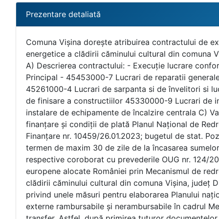
Prezentare detaliată
Comuna Vișina dorește atribuirea contractului de execuție lucrări pentru obiectivul de investiții intitulat ”Creșterea eficienței energetice a clădirii căminului cultural din comuna Vișina, județ Dâmbovița”, prin achiziție directă cu depunere / solicitare de oferte . A) Descrierea contractului: - Execuție lucrare conform caiet de sarcini nr. 1740 / 06.03.2024 și anexelor atașate B) Cod CPV CPV Principal - 45453000-7 Lucrari de reparatii generale si de renovare CPV Secundar - 45400000-1 Lucrari de finisare a constructiilor 45261000-4 Lucrari de sarpanta si de învelitori si lucrari conexe 45420000-7 Lucrari de tâmplarie si de dulgherie 45400000-1 Lucrari de finisare a constructiilor 45330000-9 Lucrari de instalatii de apa 45310000-3 Lucrari de instalatii electric 45331100-7 Lucrari de instalare de echipamente de încalzire centrala C) Valoare estimată fără TVA Valoare estimată: 777.527,03 lei (fără TVA) D) Sursă de finanțare și condiții de plată Planul Național de Redresare și Reziliență Fonduri europene nerambursabile PNRR – C10 – I3, Contract de Finanțare nr. 10459/26.01.2023; bugetul de stat. Pozitia în Programul de achiziții al al autorității contractante: 2 Plata se va realiza în termen de maxim 30 de zile de la încasarea sumelor de la autoritatea de management, pe baza înregistrării facturii aferente etapei respective coroborat cu prevederile OUG nr. 124/2021 privind stabilirea cadrului instituțional și financiar pentru gestionarea fondurilor europene alocate României prin Mecanismul de redresare și reziliență, precum și pentru modificarea ”Creșterea eficienței energetice a clădirii căminului cultural din comuna Vișina, județ Dâmbovița” și completarea Ordonanței de urgență a Guvernului nr. 155/2020 privind unele măsuri pentru elaborarea Planului național de redresare și reziliență necesar României pentru accesarea de fonduri externe rambursabile și nerambursabile în cadrul Mecanismului de redresare și reziliență, respectiv prin mecanismul cererilor de transfer. Astfel, după primirea tuturor documentelor aferente situației de lucrări, aprobarea acesteia de dirigintele de șantier, autoritatea contractantă depune la finanțator in maxim 10 zile lucrătoare cererea de transfer. În termen de 5 zile lucrătoare de la încasarea sumelor de finanțator, achizitorul va efectua plata pentru facturile incluse în cererea de transfer. Sunt permise recepții și plăți parțiale, conform graficului de livrare și plăți agreat de părți, pe faze determinate. În conformitate cu OUG 76/2023 pentru modificare și compeltarea ordonanței de urgență a Guvernului nr. 124/2021 privind stabilirea cadrului instituțional și financiar pentru gestionarea fondurilor europene alocate României prn Mecanismul de redresare și reziliență, precum și pentru modificarea și completarea Ordonanței de Urgență a Guvernului nr. 155/2020 privind unele măsuri pentru elaborarea Planului Național de Redresare și Reziliență , conform art. I, alin. 2, punctul 7, se pot acorda avansuri prin cereri de transfer, în cuantum de până la 13% din valoarea contractelor de achiziții încheiate, în vederea implementării proiectelor, pe baza previziunilor de etapă, după ordinul de începere. E) Cerințe de calificare Oferta va cuprinde: - Documentele de calificare solicitate pentru cerintele de calificare; - Propunerea tehnică insoțit de celelalte documente precizate în formular și în caietul de sarcini. - Propunerea financiară (Formularul de ofertă însoțit de devizul-ofertă). - Formularele tipizate solicitate de autoritatea contractantă; - clauzele contractuale însușite. Preţul ofertei va fi exprimat în lei (RON), fără TVA, numai cu două zecimale. Nu se acceptă oferte alternative. 1. Situaţia personală a participantului 1.1. Declaraţie privind neîncadrarea în prevederile art. 164, 165 și 167 din Legea nr. 98/2016 - se va prezenta completat Formularul nr. 2 „Declaraţie privind neîncadrarea în prevederile art. 164, 165 și 167 din Legea nr. 98/2016”(atat ofertantul, cat si subcontractantul/tertul sustinator vor declara pe propria raspundere ca nu se incadreaza in situatiile prevazute la art. 164, 165 și 167 din Legea nr. 98/2016). 1.2. Declaraţie privind neîncadrarea în 