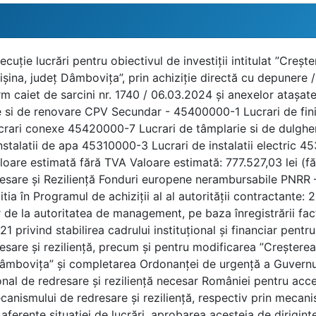
prevederile art. 59 și 60 din din Legea nr. 98/2016 - se va prezenta completat Formularul nr. 3 „Declaraţie privind neîncadrarea în prevederile art. 59 și 60 din din Legea nr. 98/2016”. Persoanele cu funcție de decizie din cadrul autorității contractante sunt: Istrate Aurelian Jean - Primar Papa Ionut – Viceprimar Sultana Stefan – Secretar ”Creșterea eficienței energetice a clădirii căminului cultural din comuna Vișina, județ Dâmbovița” Matei Georgian – Contabil David Marius Aurelian – Responsabil achizitii publice Buibar Ion – consilier local Cergan Daniel – consilier local Diaconescu Iout Daniel – consilier local Dima Dumitru - consilier local Dragnea Ecaterina - consilier local Duta Marian - consilier local Ion Fanut – consilier local Matei Madalina – consilier local Mihaila Niculae – consilier local Nuta Petre – consilier local Pisica Ionut – consilier local Persoanele juridice responsabile cu întocmirea documentațiilor tehnico – economice incluse în Documentația de Atribuire (denumirea): BARSEL DESIGN S.R.L. Persoane juridice/consultant pentru derularea achiziției: PROJECTXPERT MANAGEMENT S.R.L. 1.3. Dovada privind îndeplinirea obligaţiilor de plată a impozitelor, taxelor şi contribuţiilor de asigurări sociale se vor prezenta: - Certificate de atestare fiscala privind plata obligațiilor restante către bugetul general consolidat de stat din care să reiasă faptul ca ofertantul nu are datorii restante la momentul prezentării acestuia; - pentru sediile sociale secundare „o declarație pe propria răspundere privind îndeplinirea obligațiilor de plată a impozitelor, taxelor sau contribuțiilor la bugetul general consolidat datorate”, din care să reiasă faptul ca ofertantul nu are datorii restante la momentul prezentării acestuia 2. Capacitatea de exercitare a activităţii profesionale 2.1. Certificat constatator eliberat de Registrul Comerţului - se va prezenta Certificatul constatator emis de Registrul Comerţului – ÎN COPIE LIZIBILĂ cu menţiunea „conform cu originalul”, din care sa rezulte obiectul de activitate. Ofertantul trebuie sa faca dovada ca are codul CAEN asociat obiectului contractului. Data de eliberare a Certificatului va fi cu maxim 30 zile înainte de data deschiderii ofertelor. - Ofertantul este obligat sa DECLARAȚIA BENEFICIARULUI REALA ai companiei sau entitatii sale. Aceasta lista trebuie sa cuprinda informatii complete despre fiecare beneficiar real, inclusiv numele complet, datele de contact, pozitia detinuta in companie si cota de participare la beneficiile sau la actiunile entitatii. De asemenea, ofertantul trebuie sa ofere dovezi solide care sa ateste ca informatiile furnizate sunt exacte si ca beneficiarii reali mentionati sunt singurii beneficiari ai companiei sau entitatii respective. ”Creșterea eficienței energetice a clădirii căminului cultural din comuna Vișina, județ Dâmbovița” 3. Capacitatea tehnică şi/sau profesională 3.1. Declaraţie privind personalul calificat pentru indeplinirea contractului de lucrari - se va prezenta, în cadrul propunerii tehnice, o Declarație pe propria răspundere cu privire la existența personalului calificat pe care participantul se angajează să-l folosească pentru îndeplinirea contractului de lucrări; se vor prezenta documente care să ateste competentele privind execuția lucrărilor (autorizatii, certificate etc.). 3.2. proporția de subcontractare Ofertantul va preciza partea/părțile din contract pe care intenționează să o/le subcontracteze. Va prezenta Acordul de subcontracatre conform formularului. 4. Alte informații 4.1. Informaţii generale despre ofertant - se va prezenta completat Formularul nr. 4 „Fişa de informaţii generale” in care se va inscrie contul IBAN deschis la unitatile de Trezorerie ale Statului (cerinta obligatorie pentru efectuarea platilor), precum si datele complete de identificare ale operatorului economic, inclusiv adresele de e-mail si web (cerinta obligatorie pentru transmiterea de date). Conform dispoziţiilor legale, criteriile de calificare şi selecţie au ca scop demonstrarea potenţialului tehnic, financiar şi organizatoric al fiecărui operator economic participant la procedură, potenţial care trebuie să reflecte posibilitatea concretă a acestuia de a îndeplini contractul şi de a rezolva eventualele dificultăţi legate de îndeplinirea acestuia, în cazul în care oferta sa va fi declarată câştigătoare. Neprezentarea documentelor menţionate mai sus sau prezentarea unor documente incomplete, precum şi in situaţia netransmiterii în termen a răspunsurilor la solicitările de clarificări, reprezintă riscuri asumate de către ofertanţi şi pot duce la respingerea ofertei/ofertelor în cauză. F) Criteriu de atribuire Oferta trebuie să fie valabilă pe o perioadă de 5 luni de la termenul