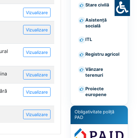
Stare civilă
Vizualizare
Asistență
socială
Vizualizare
ITL
ural
Vizualizare
Registru agricol
Vânzare
ina
Vizualizare
terenuri
Proiecte
fără
Vizualizare
europene
Obligativitate poliță
Vizualizare
PAD