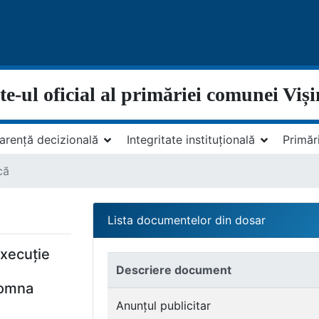
te-ul oficial al primăriei comunei Viș
arență decizională
Integritate instituțională
Primăr
că
Lista documentelor din dosar
execuție
Descriere document
 comna
Anunțul publicitar