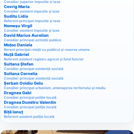
Consilier superior impozite și taxe
Covrig Maria
Consilier asistent impozite și taxe
Suditu Lidia
Referent principal impozite și taxe
Nemeșu Virgil
Consilier asistent impozite și taxe
David Marius Aurelian
Consilier principal achiziții publice
Moțoc Daniela
Rerent principal relații cu publicul și resurse umane
Nuță Gabriel
Referent asistent registru agricol și fond funciar
Sultana Ștefan
Consilier principal asistență socială
Sultana Cornelia
Consilier principal asistență socială
Șerban Ovidiu Gelu
Consilier principal urbanism, amenajarea teritoriului și mediu
Dragnea Gabi
Consilier principal poliție locală
Dragnea Dumitru Valentin
Consilier principal poliție locală
Biță Ionuț
Referent asistent poliție locală