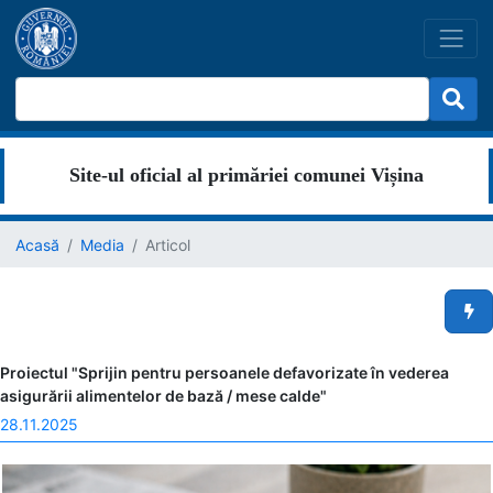
Site-ul oficial al primăriei comunei Vișina
Acasă
Media
Articol
Men
Proiectul "Sprijin pentru persoanele defavorizate în vederea
asigurării alimentelor de bază / mese calde"
28.11.2025