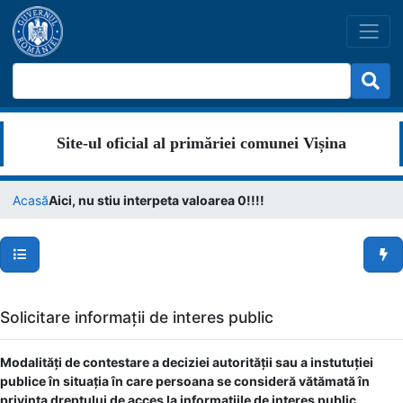
Site-ul oficial al primăriei comunei Vișina
Acasă
Aici, nu stiu interpeta valoarea 0!!!!
Secțiuni pagină
Men
Solicitare informații de interes public
Modalități de contestare a deciziei autorității sau a instutuției
publice în situația în care persoana se consideră vătămată în
privința dreptului de acces la informațiile de interes public